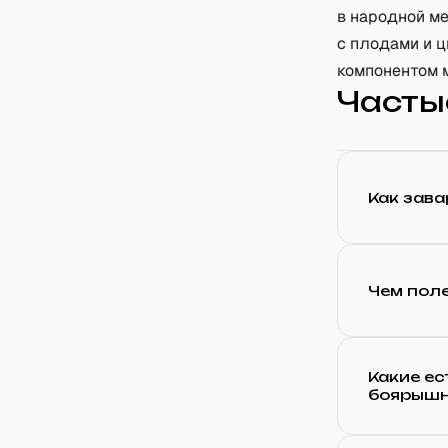
в народной ме
с плодами и ц
компонентом 
Часты
Как зав
Чем пол
Какие ес
боярышн