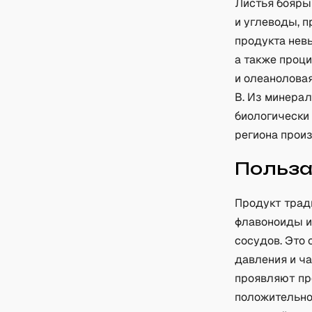
Листья бояры
и углеводы, 
продукта невы
а также проц
и олеанолова
B. Из минерал
биологически
региона произ
Польз
Продукт трад
флавоноиды и
сосудов. Это
давления и ч
проявляют пр
положительно