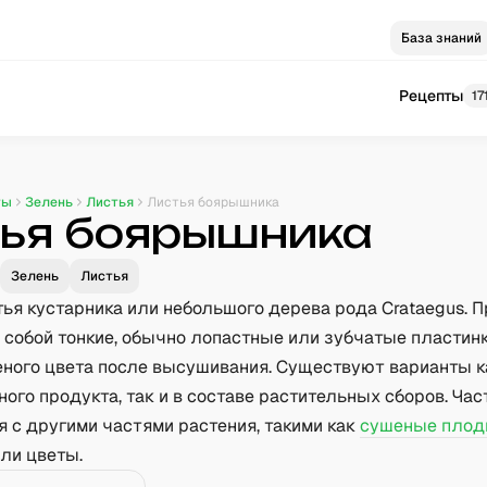
База знаний
Рецепты
17
ты
Зелень
Листья
Листья боярышника
ья боярышника
Зелень
Листья
ья кустарника или небольшого дерева рода Crataegus. 
 собой тонкие, обычно лопастные или зубчатые пластин
еного цвета после высушивания. Существуют варианты к
ого продукта, так и в составе растительных сборов. Час
 с другими частями растения, такими как
сушеные пло
ли цветы.