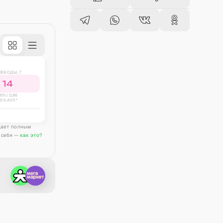
ЛЕВОДЫ, Г
14
6
% |
0,86
25% АУП*
дает полным
 себя —
как это?