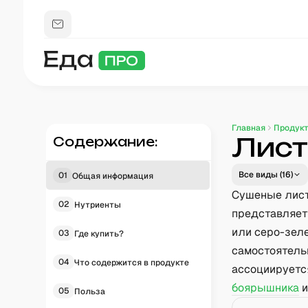
Главная
Продук
Лист
Содержание:
Все виды (
16
)
01
Общая информация
Сушеные лист
02
Нутриенты
представляет
или серо-зел
03
Где купить?
самостоятельн
04
Что содержится в продукте
ассоциируется
боярышника
и
05
Польза