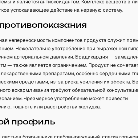
темы и является антиоксидантом. Комплекс веществ в л
гкое успокаивающее действие на нервную систему.
 противопоказания
ая непереносимость компонентов продукта служит пря
анием. Нежелательно употребление при выраженной гип
енном артериальном давлении. Брадикардия — замедле
тм — также является ограничением. Продукт не сочетае
 лекарственными препаратами, особенно сердечными г
ескими средствами, из-за риска усиления их эффекта. 
дного вскармливания требуют обязательной консультаци
зованием. Чрезмерное употребление может привести
ению, тошноте или расстройству желудка.
ой профиль
 листьев боярышника слабовыраженный, слегка горько