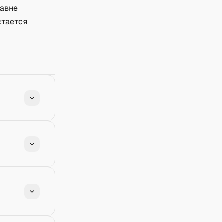
равне
стается