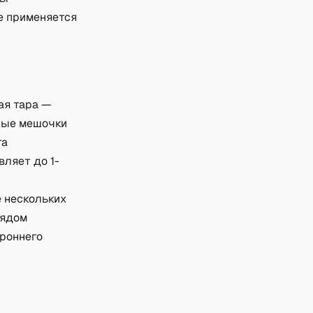
е применяется
ая тара —
яные мешочки
та
вляет до 1-
е нескольких
рядом
ороннего