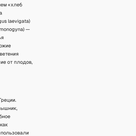
ием «хлеб
а
us laevigata)
 monogyna) —
ья
хожие
цветения
ие от плодов,
Греции.
рышник,
бное
 как
спользовали