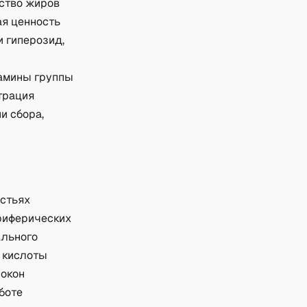
ство жиров
ая ценность
и гиперозид,
тамины группы
трация
и сбора,
истьях
риферических
ального
 кислоты
локон
боте