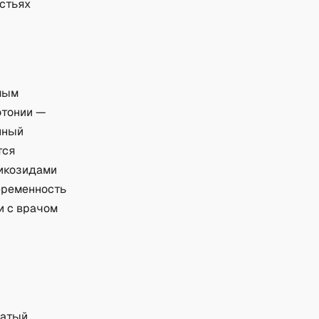
истьях
мым
отонии —
нный
тся
ликозидами
Беременность
и с врачом
ватый