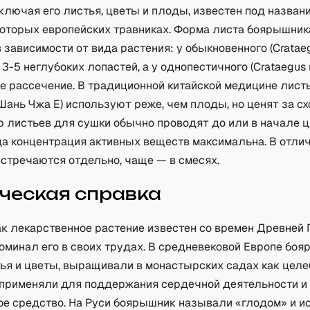
ключая его листья, цветы и плоды, известен под назван
которых европейских травниках. Форма листа боярышник
 зависимости от вида растения: у обыкновенного (Crataeg
3-5 неглубоких лопастей, а у однопестичного (Crataegus
е рассечение. В традиционной китайской медицине лист
ань Чжа Е) используют реже, чем плоды, но ценят за с
р листьев для сушки обычно проводят до или в начале 
да концентрация активных веществ максимальна. В отлич
встречаются отдельно, чаще — в смесях.
ческая справка
к лекарственное растение известен со времен Древней 
оминал его в своих трудах. В средневековой Европе боя
ья и цветы, выращивали в монастырских садах как целе
о применяли для поддержания сердечной деятельности и
ое средство. На Руси боярышник называли «глодом» и и