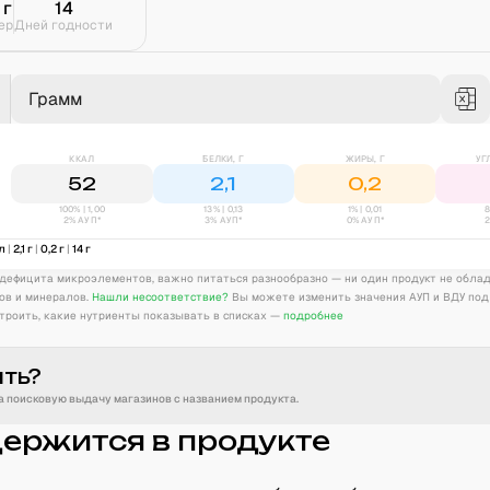
г
14
ер
Дней годности
Грамм
ККАЛ
БЕЛКИ, Г
ЖИРЫ, Г
УГ
52
2,1
0,2
100% | 1,00
13
% |
0,13
1
% |
0,01
8
2% АУП*
3% АУП*
0% АУП*
л
|
2,1
г
|
0,2
г
|
14
г
дефицита микроэлементов, важно питаться разнообразно — ни один продукт не обла
ов и минералов.
Нашли несоответствие?
Вы можете изменить значения АУП и ВДУ под
троить, какие нутриенты показывать в списках —
подробнее
ить?
 поисковую выдачу магазинов с названием продукта.
держится в продукте