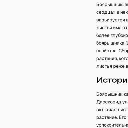
Боярышник, в
сердца» в не
варьируется в
листья имеют 
более глубоко
боярышника (Ш
свойства. Сбо
растения, ког
листья реже 
Истори
Боярышник ка
Диоскорид уп
включая лист
растение. Ег
успокоительн