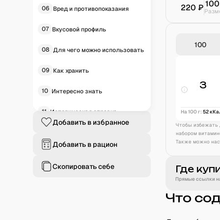
100
220
₽
06
Вред и противопоказания
Разм
07
Вкусовой профиль
08
Для чего можно использовать
09
Как хранить
3
10
Интересно знать
11
Историческая справка
На 100 г:
52
кКа
Добавить в избранное
Чтобы избежать 
12
Частые вопросы
набором витамин
Также можно нас
Добавить в рацион
Скопировать себе
Где куп
Прямые ссылки на
Что со