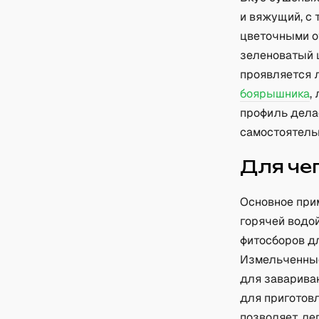
и вяжущий, с 
цветочными о
зеленоватый ц
проявляется 
боярышника
,
профиль дела
самостоятель
Для че
Основное при
горячей водой
фитосборов д
Измельченные
для заварива
для приготов
позволяет лег