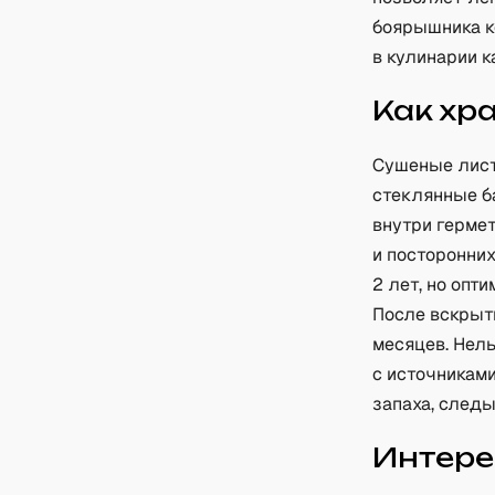
боярышника к
в кулинарии к
Как хр
Сушеные лист
стеклянные б
внутри гермет
и посторонних
2 лет, но опт
После вскрыт
месяцев. Нель
с источниками
запаха, следы
Интере