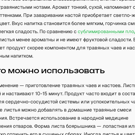
травянистыми нотами. Аромат тонкий, сухой, напоминает 
ттенками. При заваривании настой приобретает светло-
вет. Вкус напитка становится более мягким, горчинка см
легкая сладость. По сравнению с
сублимированными пло
 листья менее ароматны и не имеют фруктовой сладости.
ет продукт скорее компонентом для травяных чаев и нас
ным напитком.
го можно использовать
менение — приготовление травяных чаев и настоев. Лис
 и настаивают 10-15 минут. Продукт часто входит в сост
ля сердечно-сосудистой системы или успокоительных ч
 листья можно добавлять в домашние травяные смеси
ния. Встречается использование в народной медицине
ления отваров. Форма листа боярышника — лопастная ил
ко отличить его в сушеных сборах. Иногда листья и цве