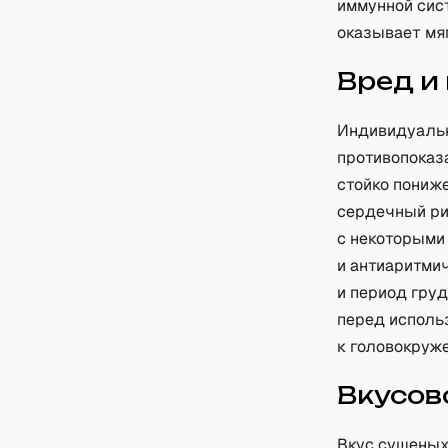
иммунной сис
оказывает мя
Вред и
Индивидуальн
противопоказ
стойко пониж
сердечный ри
с некоторыми
и антиаритмич
и период гру
перед исполь
к головокруж
Вкусов
Вкус сушеных