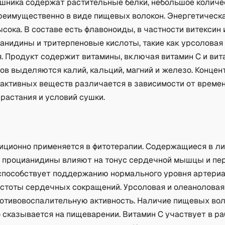
шника содержат растительные белки, небольшое количе
преимущественно в виде пищевых волокон. Энергетическ
сока. В составе есть флавоноиды, в частности витексин 
ианидины и тритерпеновые кислоты, такие как урсоловая
я. Продукт содержит витамины, включая витамин C и ви
ов выделяются калий, кальций, магний и железо. Концен
 активных веществ различается в зависимости от времен
растания и условий сушки.
а
иционно применяется в фитотерапии. Содержащиеся в л
 процианидины влияют на тонус сердечной мышцы и пе
 способствует поддержанию нормального уровня артери
астоты сердечных сокращений. Урсоловая и олеаноловая
отивовоспалительную активность. Наличие пищевых во
 сказывается на пищеварении. Витамин C участвует в ра