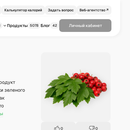
Калькулятор калорий
Задать вопрос
Веб-агентство ↗
Продукты
Блог
Личный кабинет
1
5078
42
Продукт
ки зеленого
ак
то
ды
0
0