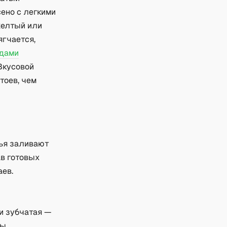
сено с легкими
желтый или
ягчается,
дами
 Вкусовой
тоев, чем
тья заливают
ав готовых
аев.
и зубчатая —
ты