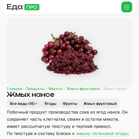
Главная
Продукты
Фрукты
Жмых фруктовый
Жмых нансе
Жмых нансе
Все виды (
16
)
Ягоды
Фрукты
Жмых фруктовый
Побочный продукт производства сока из ягод нансе. Он
сохраняет часть клетчатки, семян и остатки мякоти,
имеет рассыпчатую текстуру и терпкий привкус.
По текстуре и составу близок к
жмыху логановой ягоды
.