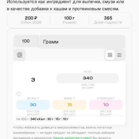
Используется как ингредиент для выпечки, смузи или
в качестве добавки к кашам и протеиновым смесям.
200
₽
100
г
365
3 Июн 2026
Размер
Дней годности
Грамм
ККАЛ
340
3
100% | 1,00
16% АУП*
БЕЛКИ, Г
ЖИРЫ, Г
УГЛЕВОДЫ, Г
30
15
10
55
% |
0,55
27
% |
0,27
18
% |
0,18
44% АУП*
26% АУП*
18% АУП*
На 100 г:
340
кКал
|
30
г
|
15
г
|
10
г
Чтобы избежать дефицита микроэлементов, важно питаться
разнообразно — ни один продукт не обладает полным набором
витаминов и минералов.
Нашли несоответствие?
Вы можете