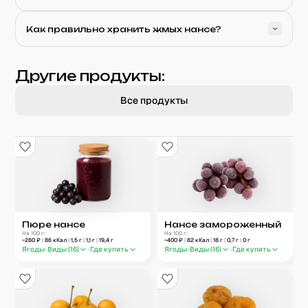
Как правильно хранить жмых нансе?
Другие продукты:
Все продукты
Пюре нансе
Нансе замороженный
На 100 г:
На 100 г:
~
280
₽
|
86
кКал
|
1,5
г
|
1,1
г
|
19,4
г
~
400
₽
|
82
кКал
|
18
г
|
0,7
г
|
0
г
Ягоды
Виды (
16
)
Где купить
Ягоды
Виды (
16
)
Где купить