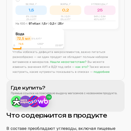
БЕЛКИ, Г
ЖИРЫ, Г
УГЛЕВОДЫ, Г
1,5
0,2
25
6
% |
0,06
1
% |
0,01
94
% |
0,94
2% АУП*
0% АУП*
45% АУП*
На 100 г:
97
кКал
|
1,5
г
|
0,2
г
|
25
г
Вода
72,5
мл
6% АУП*
72,5
1250
*
0
2200**
Чтобы избежать дефицита микроэлементов, важно питаться
разнообразно — ни один продукт не обладает полным набором
витаминов и минералов.
Нашли несоответствие?
Вы можете
изменить значения АУП и ВДУ под себя —
как это?
Также можно
настроить, какие нутриенты показывать в списках —
подробнее
Где купить?
Прямые ссылки на поисковую выдачу магазинов с названием продукта.
+
2
Что содержится в продукте
В составе преобладают углеводы, включая пищевые