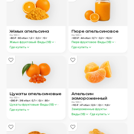
Жмых апельсина
Пюре апельсиновое
На 100 г:
На 100 г:
~
80
₽
|
60
кКал
|
1,2
г
|
0,3
г
|
13
г
~
120
₽
|
44
кКал
|
0,7
г
|
0,2
г
|
10,3
г
Жмых фруктовый
Виды (
18
)
Пюре фруктовое
Виды (
18
)
Где купить
Где купить
Цукаты апельсиновые
Апельсин
На 100 г:
замороженный
~
280
₽
|
316
кКал
|
0,7
г
|
0,1
г
|
80
г
На 100 г:
Цукаты фруктовые
Виды (
18
)
~
110
₽
|
47
кКал
|
0,9
г
|
0,1
г
|
11,8
г
Замороженные фрукты
Где купить
Виды (
18
)
Где купить