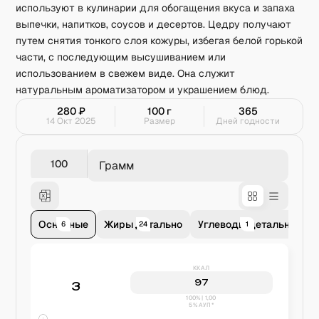
используют в кулинарии для обогащения вкуса и запаха
выпечки, напитков, соусов и десертов. Цедру получают
путем снятия тонкого слоя кожуры, избегая белой горькой
части, с последующим высушиванием или
использованием в свежем виде. Она служит
натуральным ароматизатором и украшением блюд.
280
₽
100
г
365
14 Окт 2025
Размер
Дней годности
Грамм
Основные
Жиры детально
Углеводы детально
В
6
24
1
ККАЛ
97
3
100% | 1,00
5% АУП*