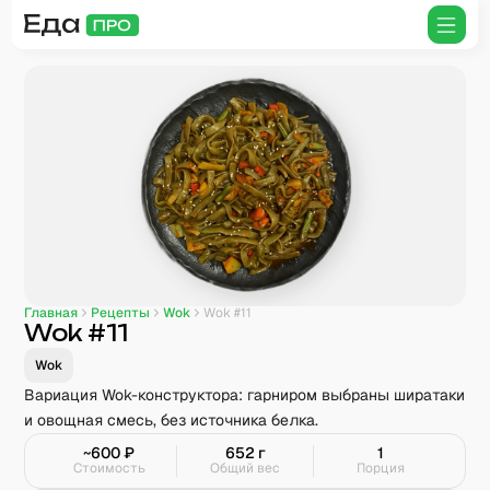
Главная
Рецепты
Wok
Wok #11
Wok #11
Wok
Вариация Wok-конструктора: гарниром выбраны ширатаки
и овощная смесь, без источника белка.
~
600
₽
652
г
1
Стоимость
Общий вес
Порция