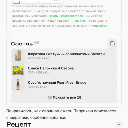
Чтобы избежать дефицита микроэлементов, важно питаться
разнообразно — ни один продукт не обладает полным набором
витаминов и минералов.
Нашли несоответствие?
Вы можете
изменить значения АУП и ВДУ под себя —
как это?
Также можно
настроить, какие нутриенты показывать в списках —
подробнее
(
6
)
Состав
Ширатаки «Фетучини со шпинатом» Shirataki
400 г
|
48
кКал
Смесь Паприкаш 4 Сезона
200 г
|
102
кКал
Соус Устричный Pearl River Bridge
40 г
|
50
кКал
Показать все (
3
)
Понравилось, как овощная смесь Паприкаш сочетается
с ширатаки, особенно кабачки.
Рецепт