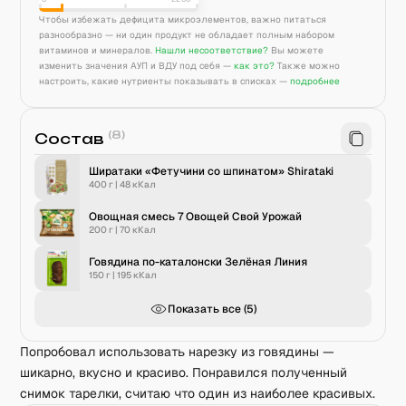
Чтобы избежать дефицита микроэлементов, важно питаться
разнообразно — ни один продукт не обладает полным набором
витаминов и минералов.
Нашли несоответствие?
Вы можете
изменить значения АУП и ВДУ под себя —
как это?
Также можно
настроить, какие нутриенты показывать в списках —
подробнее
(
8
)
Состав
Ширатаки «Фетучини со шпинатом» Shirataki
400 г
|
48
кКал
Овощная смесь 7 Овощей Свой Урожай
200 г
|
70
кКал
Говядина по-каталонски Зелёная Линия
150 г
|
195
кКал
Показать все (
5
)
Попробовал использовать нарезку из говядины —
шикарно, вкусно и красиво. Понравился полученный
снимок тарелки, считаю что один из наиболее красивых.