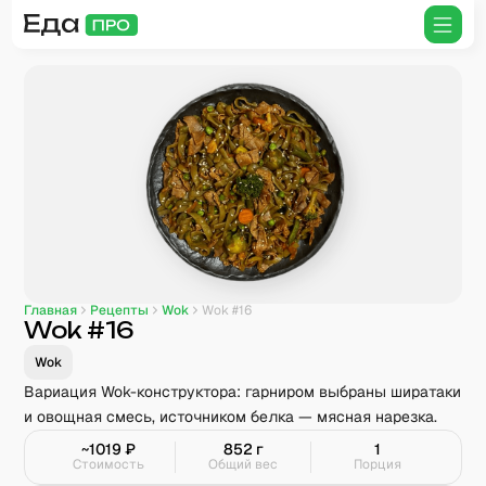
Главная
Рецепты
Wok
Wok #16
Wok #16
Wok
Вариация Wok-конструктора: гарниром выбраны ширатаки
и овощная смесь, источником белка — мясная нарезка.
~
1019
₽
852
г
1
Стоимость
Общий вес
Порция