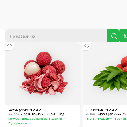
П
Кожура личи
Листья личи
На 100 г:
~
100
₽
|
50
кКал
|
1
г
|
0,5
г
|
10,5
г
На 100 г:
~
100
₽
|
50
кКал
|
2
Кожура и цедра фруктовые
Виды (
16
)
Листья
Виды (
16
)
Где куп
Где купить