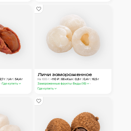
Личи замороженное
2,7
г
|
1,4
г
|
54,4
г
На 100 г:
~
110
₽
|
66
кКал
|
0,8
г
|
0,4
г
|
16,5
г
Где купить
Замороженные фрукты
Виды (
16
)
Где купить