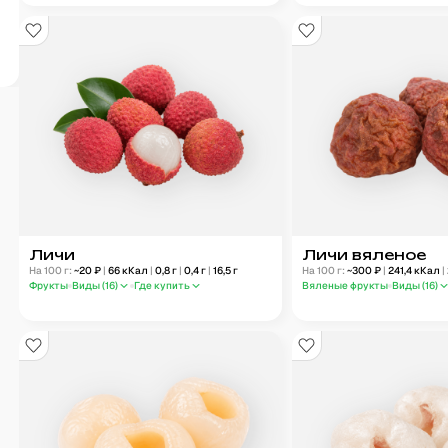
Личи
Личи вяленое
На 100 г:
~
20
₽
|
66
кКал
|
0,8
г
|
0,4
г
|
16,5
г
На 100 г:
~
300
₽
|
241,4
кКал
|
Фрукты
Виды (
16
)
Где купить
Вяленые фрукты
Виды (
16
)