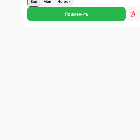
Все
Мои
Не мои