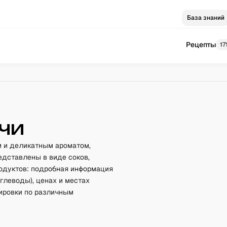
База знаний
Рецепты
17
чи
м и деликатным ароматом,
едставлены в виде соков,
родуктов: подробная информация
углеводы), ценах и местах
тировки по различным