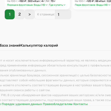
На 100 г:
~
150
₽
|
300
кКал
|
4
г
|
1
г
|
70
г
На 100 г:
~
120
₽
|
66
кКал
|
0,8
Порошки фруктовые
Виды (
16
)
Где купить
Пюре фруктовое
Виды (
16
)
1
2
>
К странице:
База знаний
Калькулятор калорий
ет и носит исключительно информационный характер, не являясь медици
еред применением информации обязательна консультация с профильным 
вания опубликованных данных.
кальное хранилище браузера, сессионное хранилище) с целью безопасности
представляют собой небольшие фрагменты данных, которые сохраняются 
ы можете отключить соответствующие функции в настройках вашего брау
ершения сеанса работы с сайтом.
К РФ). В случае обнаружения фактов нарушения ваших авторских и/или см
ив соответствующие документы, подтверждающие ваши права, а также сс
е
Порядок удаления данных
Правообладателям
Контакты