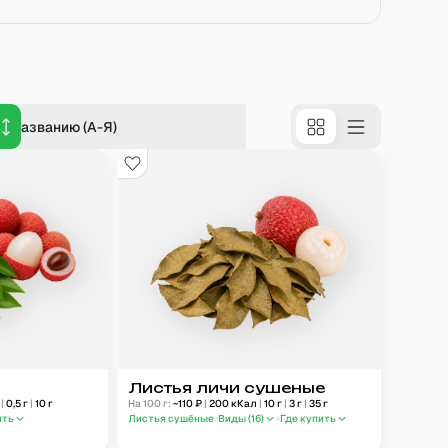
о названию (А-Я)
Листья личи сушеные
г
|
0,5
г
|
10
г
На 100 г:
~
110
₽
|
200
кКал
|
10
г
|
3
г
|
35
г
ить
Листья сушёные
Виды (
16
)
Где купить