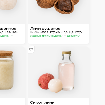
ованное
Личи сушеное
4,3
г
|
2,3
г
|
86,1
г
На 100 г:
~
250
₽
|
277,0
кКал
|
3,8
г
|
1,2
г
|
70,7
г
иды (
16
)
Сушеные фрукты
Виды (
16
)
Где купить
Сироп личи