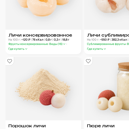
Личи консервированное
Личи сублимир
На 100 г:
~
120
₽
|
76
кКал
|
0,8
г
|
0,3
г
|
18,8
г
На 100 г:
~
550
₽
|
382,3
кКал
|
Фрукты консервированные
Виды (
16
)
Сублимированные фрукты
В
Где купить
Где купить
Порошок личи
Пюре личи