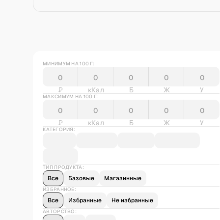
МИНИМУМ НА 100 Г:
₽
кКал
Б
Ж
У
МАКСИМУМ НА 100 Г:
₽
кКал
Б
Ж
У
КАТЕГОРИЯ:
ТИП ПРОДУКТА:
Все
Базовые
Магазинные
ИЗБРАННОЕ:
Все
Избранные
Не избранные
АВТОРСТВО: