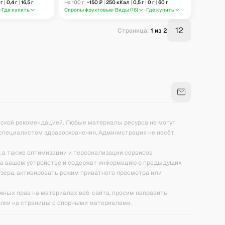
г
|
0,4
г
|
16,5
г
На 100 г:
~
150
₽
|
250
кКал
|
0,5
г
|
0
г
|
60
г
Где купить
Сиропы фруктовые
Виды (
16
)
Где купить
12
Страница:
1
из
2
нской рекомендацией. Любые материалы ресурса не могут
специалистом здравоохранения. Администрация не несёт
, а также оптимизации и персонализации сервисов
на вашем устройстве и содержат информацию о предыдущих
зера, активировать режим приватного просмотра или
ежных прав на материалах веб-сайта, просим направить
ылки на страницы с спорными материалами.