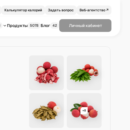
Калькулятор калорий
Задать вопрос
Веб-агентство ↗
Продукты
Блог
Личный кабинет
1
5078
42
+8