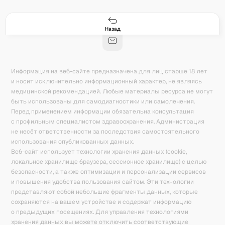
Гастро-сеты
Рецепты
Продукты
Блог
8
171
5078
42
База знаний
Калькулятор калорий
Назад
Информация на веб-сайте предназначена для лиц старше 18 лет
и носит исключительно информационный характер, не являясь
медицинской рекомендацией. Любые материалы ресурса не могут
быть использованы для самодиагностики или самолечения.
Перед применением информации обязательна консультация
с профильным специалистом здравоохранения. Администрация
не несёт ответственности за последствия самостоятельного
использования опубликованных данных.
Веб-сайт использует технологии хранения данных (cookie,
локальное хранилище браузера, сессионное хранилище) с целью
безопасности, а также оптимизации и персонализации сервисов
и повышения удобства пользования сайтом. Эти технологии
представляют собой небольшие фрагменты данных, которые
сохраняются на вашем устройстве и содержат информацию
о предыдущих посещениях. Для управления технологиями
хранения данных вы можете отключить соответствующие