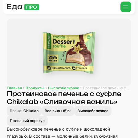
Главная
Продукты
Высокобелковое
Протеиновое печенье с суфле Chikalab «Сливочная ваниль»
Протеиновое печенье с суфле
Chikalab «Сливочная ваниль»
Бренд:
Chikalab
Все виды (
5
)
Высокобелковое
Полезный перекус
Высокобелковое печенье с суфле и шоколадной
глазурью. В составе — молочные белки, кукурузная