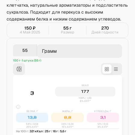
клетчатка, натуральные ароматизаторы и подсластитель
сукралоза. Подходит для перекуса с высоким
содержанием белка и низким содержанием углеводов.
150
₽
55
г
270
4 Май 2025
Размер
Дней годности
Грамм
100 г
1 штука (55 г)
ККАЛ
177
3
100% | 1,00
8% АУП*
БЕЛКИ, Г
ЖИРЫ, Г
УГЛЕВОДЫ, Г
13,8
8,8
3,1
54
% |
0,54
34
% |
0,34
12
% |
0,12
20% АУП*
15% АУП*
6% АУП*
На 100 г:
321
кКал
|
25
г
|
16
г
|
5,6
г