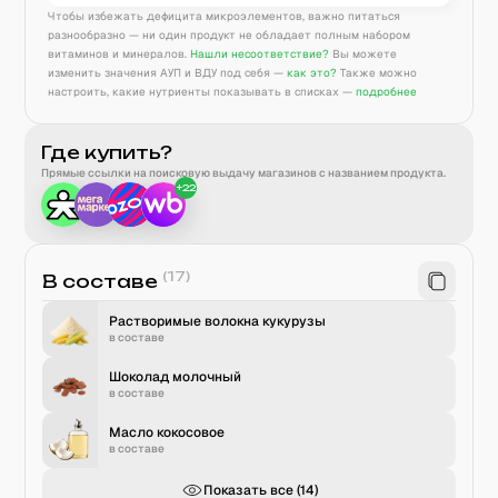
Чтобы избежать дефицита микроэлементов, важно питаться
разнообразно — ни один продукт не обладает полным набором
витаминов и минералов.
Нашли несоответствие?
Вы можете
изменить значения АУП и ВДУ под себя —
как это?
Также можно
настроить, какие нутриенты показывать в списках —
подробнее
Где купить?
Прямые ссылки на поисковую выдачу магазинов с названием продукта.
+
22
(
17
)
В составе
Растворимые волокна кукурузы
в составе
Шоколад молочный
в составе
Масло кокосовое
в составе
Показать все (
14
)