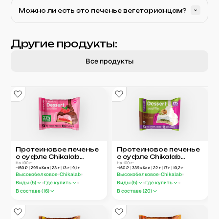
Можно ли есть это печенье вегетарианцам?
Другие продукты:
Все продукты
Протеиновое печенье
Протеиновое печенье
с суфле Chikalab
с суфле Chikalab
«Малиновый десерт»
На 100 г:
«Фисташка
На 100 г:
~
150
₽
|
299
кКал
|
23
г
|
13
г
|
9,1
г
~
160
₽
|
339
кКал
|
22
г
|
17
г
|
10,2
г
и катаифи»
Высокобелковое
Chikalab
Высокобелковое
Chikalab
Виды (
5
)
Где купить
Виды (
5
)
Где купить
В составе (
16
)
В составе (
20
)