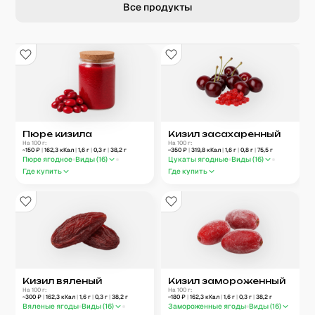
Все продукты
Пюре кизила
Кизил засахаренный
На 100 г:
На 100 г:
~
150
₽
|
162,3
кКал
|
1,6
г
|
0,3
г
|
38,2
г
~
350
₽
|
319,8
кКал
|
1,6
г
|
0,8
г
|
75,5
г
Пюре ягодное
Виды (
16
)
Цукаты ягодные
Виды (
16
)
Где купить
Где купить
Кизил вяленый
Кизил замороженный
На 100 г:
На 100 г:
~
300
₽
|
162,3
кКал
|
1,6
г
|
0,3
г
|
38,2
г
~
180
₽
|
162,3
кКал
|
1,6
г
|
0,3
г
|
38,2
г
Вяленые ягоды
Виды (
16
)
Замороженные ягоды
Виды (
16
)