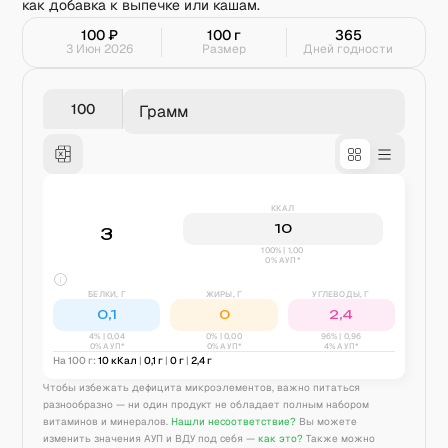
как добавка к выпечке или кашам.
100
₽
100
г
365
3 Июн 2026
Размер
Дней годности
Грамм
ККАЛ
10
3
100% | 1,00
0% АУП*
БЕЛКИ, Г
ЖИРЫ, Г
УГЛЕВОДЫ, Г
0,1
0
2,4
4
% |
0,04
0
% |
0,00
96
% |
0,96
0% АУП*
0% АУП*
4% АУП*
На 100 г:
10
кКал
|
0,1
г
|
0
г
|
2,4
г
Чтобы избежать дефицита микроэлементов, важно питаться
разнообразно — ни один продукт не обладает полным набором
витаминов и минералов.
Нашли несоответствие?
Вы можете
изменить значения АУП и ВДУ под себя —
как это?
Также можно