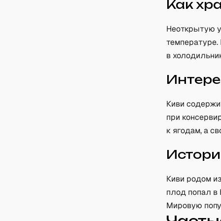
Как хр
Неоткрытую у
температуре. 
в холодильник
Интере
Киви содержи
при консервир
к ягодам, а с
Истори
Киви родом из
плод попал в
Мировую попул
Часты