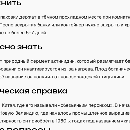
анить
паковку держат в тёмном прохладном месте при комнат
После вскрытия банку или контейнер нужно закрыть и х
е не более 5–7 дней.
сно знать
т природный фермент актинидин, который размягчает б
овании он инактивируется из-за нагрева. Плод ботаниче
воё название он получил от новозеландской птицы киви.
ческая справка
 Китая, где его называли «обезьяньим персиком». В нача
 Новую Зеландию, где началось промышленное выращив
ярность он приобрёл в 1960-х годах под названием «кив
е вопросы