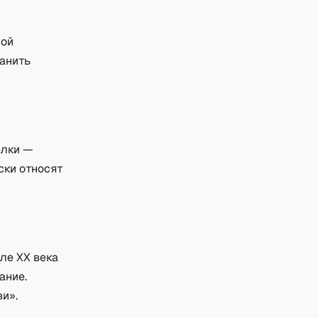
ной
ранить
елки —
ски относят
ле XX века
ание.
и».