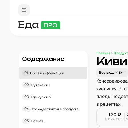
Главная
Продук
Киви
Содержание:
Все виды (
18
)
01
Общая информация
Консервирова
02
Нутриенты
кислинку. Это
плоды недост
03
Где купить?
в рецептах.
04
Что содержится в продукте
120
₽
2 Июн 2026
Р
05
Польза