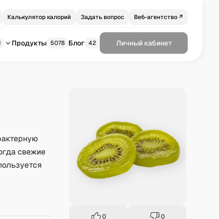
Калькулятор калорий
Задать вопрос
Веб-агентство ↗
Продукты
Блог
Личный кабинет
1
5078
42
рактерную
когда свежие
пользуется
0
0