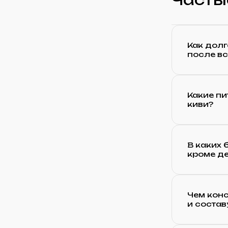
Как долг
после в
Какие п
киви?
В каких
кроме д
Чем конс
и состав