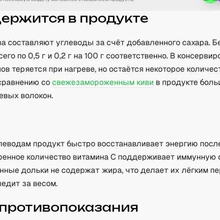
держится в продукте
ва составляют углеводы за счёт добавленного сахара. Б
его по 0,5 г и 0,2 г на 100 г соответственно. В консерви
ов теряется при нагреве, но остаётся некоторое количес
 сравнению со
свежезамороженным киви
в продукте боль
евых волокон.
а
леводам продукт быстро восстанавливает энергию посл
еренное количество витамина C поддерживает иммунную 
нные дольки не содержат жира, что делает их лёгким п
ледит за весом.
 противопоказания