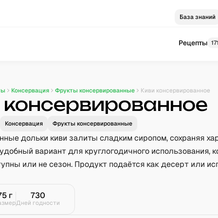
База знаний
Рецепты
17
ты
Консервация
Фрукты консервированные
Киви консервированное
 консервированное
Консервация
Фрукты консервированные
нные дольки киви залиты сладким сиропом, сохраняя ха
 удобный вариант для круглогодичного использования, 
упны или не сезон. Продукт подаётся как десерт или ис
75
г
730
азмер
Дней годности