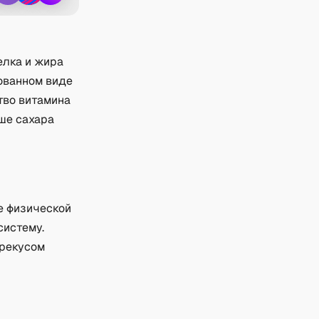
елка и жира
рованном виде
тво витамина
ше сахара
е физической
систему.
ерекусом