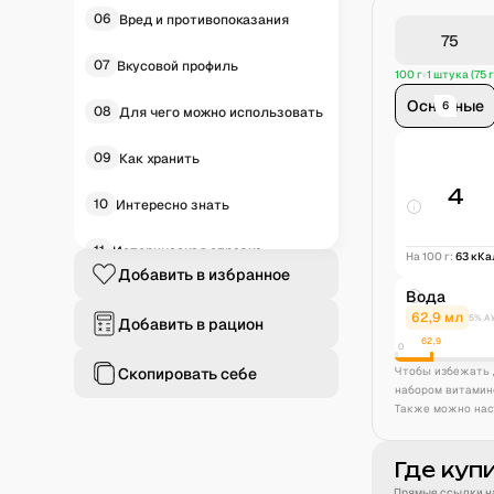
06
Вред и противопоказания
07
Вкусовой профиль
100 г
1 штука (75 г
Основные
6
08
Для чего можно использовать
09
Как хранить
4
10
Интересно знать
11
Историческая справка
На 100 г:
63
кКа
Добавить в избранное
Вода
12
Частые вопросы
62,9
мл
5% А
Добавить в рацион
62,9
0
Скопировать себе
Чтобы избежать 
набором витамин
Также можно нас
Где куп
Прямые ссылки на