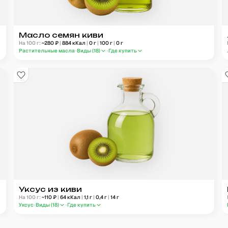
Масло семян киви
На 100 г:
~
280
₽
|
884
кКал
|
0
г
|
100
г
|
0
г
Растительные масла
Виды (
18
)
Где купить
Уксус из киви
На 100 г:
~
110
₽
|
64
кКал
|
1,1
г
|
0,4
г
|
14
г
Уксус
Виды (
18
)
Где купить