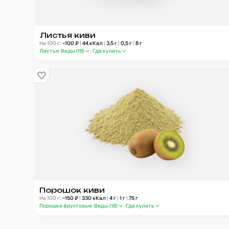
Листья киви
На 100 г:
~
100
₽
|
44
кКал
|
3,5
г
|
0,5
г
|
8
г
Листья
Виды (
18
)
Где купить
Порошок киви
На 100 г:
~
150
₽
|
330
кКал
|
4
г
|
1
г
|
75
г
Порошки фруктовые
Виды (
18
)
Где купить