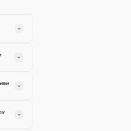
е
киви
су