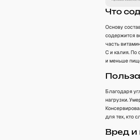
Что со
Основу соста
содержится вс
часть витамин
C и калия. По
и меньше пищ
Польз
Благодаря уг
нагрузки. Ум
Консервирова
для тех, кто с
Вред и