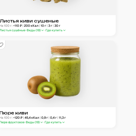
Листья киви сушеные
На 100 г:
~
110
₽
|
200
кКал
|
10
г
|
3
г
|
30
г
Листья сушёные
Виды (
18
)
Где купить
Пюре киви
На 100 г:
~
120
₽
|
45,4
кКал
|
0,9
г
|
0,4
г
|
11,3
г
Пюре фруктовое
Виды (
18
)
Где купить