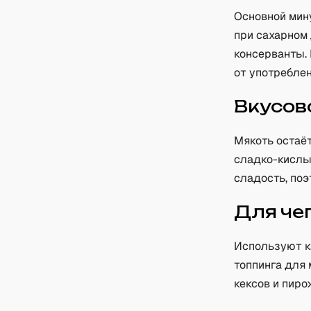
Основной мин
при сахарном 
консерванты.
от употреблен
Вкусов
Мякоть остаёт
сладко-кислый
сладость, поэ
Для че
Используют к
топпинга для 
кексов и пиро