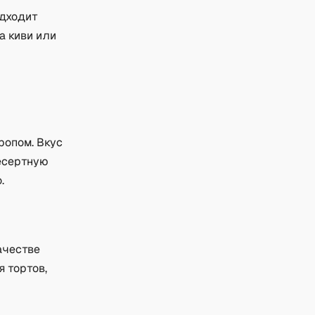
одходит
а киви или
ропом. Вкус
десертную
.
ачестве
 тортов,