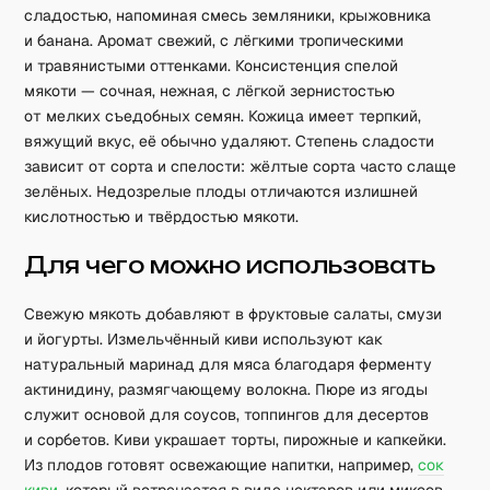
сладостью, напоминая смесь земляники, крыжовника
и банана. Аромат свежий, с лёгкими тропическими
и травянистыми оттенками. Консистенция спелой
мякоти — сочная, нежная, с лёгкой зернистостью
от мелких съедобных семян. Кожица имеет терпкий,
вяжущий вкус, её обычно удаляют. Степень сладости
зависит от сорта и спелости: жёлтые сорта часто слаще
зелёных. Недозрелые плоды отличаются излишней
кислотностью и твёрдостью мякоти.
Для чего можно использовать
Свежую мякоть добавляют в фруктовые салаты, смузи
и йогурты. Измельчённый киви используют как
натуральный маринад для мяса благодаря ферменту
актинидину, размягчающему волокна. Пюре из ягоды
служит основой для соусов, топпингов для десертов
и сорбетов. Киви украшает торты, пирожные и капкейки.
Из плодов готовят освежающие напитки, например,
сок