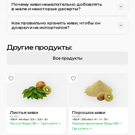
Почему киви нежелательно добавлять
в желе и некоторые десерты?
Как правильно хранить киви, чтобы он
дозрел и не испортился?
Другие продукты:
Все продукты
Листья киви
Порошок киви
На 100 г:
На 100 г:
~
100
₽
|
44
кКал
|
3,5
г
|
0,5
г
|
8
г
~
150
₽
|
330
кКал
|
4
г
|
1
г
|
75
г
Листья
Виды (
18
)
Где купить
Порошки фруктовые
Виды (
18
)
Где купить