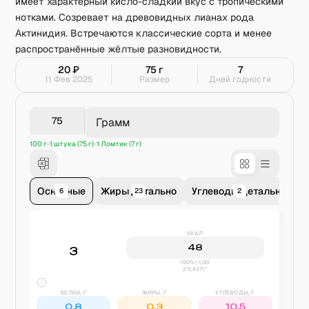
имеет характерный кисло-сладкий вкус с тропическими
нотками. Созревает на древовидных лианах рода
Актинидия. Встречаются классические сорта и менее
распространённые жёлтые разновидности.
20
₽
75
г
7
11 Фев 2025
Размер
Дней годности
Грамм
100 г
1 штука (75 г)
1 Ломтик (7 г)
Основные
Жиры детально
Углеводы детально
В
6
23
2
ККАЛ
48
3
100% | 1,00
2% АУП*
БЕЛКИ, Г
ЖИРЫ, Г
УГЛЕВОДЫ, Г
0,8
0,3
10,5