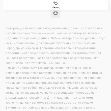
Гастро-сеты
Рецепты
Продукты
Блог
8
171
5078
42
База знаний
Калькулятор калорий
Назад
Информация на веб-сайте предназначена для лиц старше 18 лет
и носит исключительно информационный характер, не являясь
медицинской рекомендацией. Любые материалы ресурса не могут
быть использованы для самодиагностики или самолечения.
Перед применением информации обязательна консультация
с профильным специалистом здравоохранения. Администрация
не несёт ответственности за последствия самостоятельного
использования опубликованных данных.
Веб-сайт использует технологии хранения данных (cookie,
локальное хранилище браузера, сессионное хранилище) с целью
безопасности, а также оптимизации и персонализации сервисов
и повышения удобства пользования сайтом. Эти технологии
представляют собой небольшие фрагменты данных, которые
сохраняются на вашем устройстве и содержат информацию
о предыдущих посещениях. Для управления технологиями
хранения данных вы можете отключить соответствующие
функции в настройках вашего браузера, активировать режим