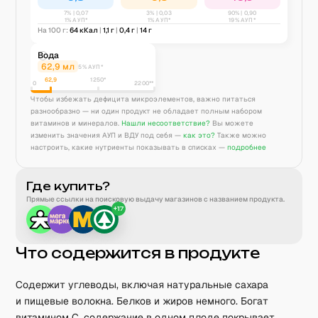
7
% |
0,07
3
% |
0,03
90
% |
0,90
1% АУП*
1% АУП*
19% АУП*
На 100 г:
64
кКал
|
1,1
г
|
0,4
г
|
14
г
Вода
62,9
мл
5% АУП*
62,9
1250
*
0
2200**
Чтобы избежать дефицита микроэлементов, важно питаться
разнообразно — ни один продукт не обладает полным набором
витаминов и минералов.
Нашли несоответствие?
Вы можете
изменить значения АУП и ВДУ под себя —
как это?
Также можно
настроить, какие нутриенты показывать в списках —
подробнее
Где купить?
Прямые ссылки на поисковую выдачу магазинов с названием продукта.
+
17
Что содержится в продукте
Содержит углеводы, включая натуральные сахара
и пищевые волокна. Белков и жиров немного. Богат
витамином C, содержание в одном плоде покрывает