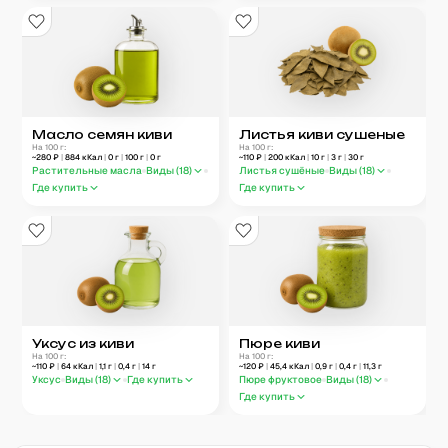
Масло семян киви
Листья киви сушеные
На 100 г:
На 100 г:
~
280
₽
|
884
кКал
|
0
г
|
100
г
|
0
г
~
110
₽
|
200
кКал
|
10
г
|
3
г
|
30
г
Растительные масла
Виды (
18
)
Листья сушёные
Виды (
18
)
Где купить
Где купить
Уксус из киви
Пюре киви
На 100 г:
На 100 г:
~
110
₽
|
64
кКал
|
1,1
г
|
0,4
г
|
14
г
~
120
₽
|
45,4
кКал
|
0,9
г
|
0,4
г
|
11,3
г
Уксус
Виды (
18
)
Где купить
Пюре фруктовое
Виды (
18
)
Где купить