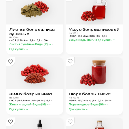
Листья боярышника
Уксус боярышниковый
сушеные
На 100 г:
~
130
₽
|
18,9
кКал
|
0,0
г
|
0
г
|
0,3
г
На 100 г:
Уксус
Виды (
16
)
Где купить
~
140
₽
|
221
кКал
|
8,9
г
|
0,9
г
|
60
г
Листья сушёные
Виды (
16
)
Где купить
Жмых боярышника
Пюре боярышника
На 100 г:
На 100 г:
~
100
₽
|
162,3
кКал
|
1,6
г
|
0,3
г
|
38,2
г
~
150
₽
|
162,3
кКал
|
1,6
г
|
0,3
г
|
38,2
г
Жмых ягодный
Виды (
16
)
Пюре ягодное
Виды (
16
)
Где купить
Где купить