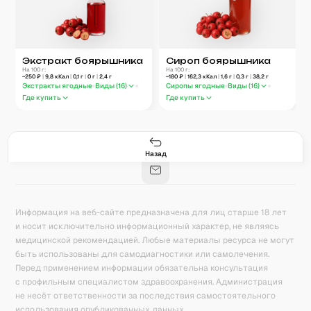
Экстракт боярышника
Сироп боярышника
На 100 г:
На 100 г:
~
250
₽
|
9,8
кКал
|
0,1
г
|
0
г
|
2,4
г
~
180
₽
|
162,3
кКал
|
1,6
г
|
0,3
г
|
38,2
г
Экстракты ягодные
Виды (
16
)
Сиропы ягодные
Виды (
16
)
Где купить
Где купить
Гастро-сеты
Рецепты
Продукты
Блог
8
171
5078
42
База знаний
Калькулятор калорий
Назад
Информация на веб-сайте предназначена для лиц старше 18 лет
и носит исключительно информационный характер, не являясь
медицинской рекомендацией. Любые материалы ресурса не могут
быть использованы для самодиагностики или самолечения.
Перед применением информации обязательна консультация
с профильным специалистом здравоохранения. Администрация
не несёт ответственности за последствия самостоятельного
использования опубликованных данных.