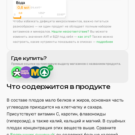
Вода
0,6
мл
0% АУП*
0,6
1250
*
0
2200**
Чтобы избежать дефицита микроэлементов, важно питаться
разнообразно — ни один продукт не обладает полным набором
витаминов и минералов.
Нашли несоответствие?
Вы можете
изменить значения АУП и ВДУ под себя —
как это?
Также можно
настроить, какие нутриенты показывать в списках —
подробнее
Где купить?
Прямые ссылки на поисковую выдачу магазинов с названием продукта.
+
17
Что содержится в продукте
В составе плодов мало белков и жиров, основная часть
углеводов приходится на клетчатку и сахара.
Присутствуют витамин C, каротин, флавоноиды
(гиперозид), а также калий, кальций и магний. В сушёных
плодах концентрация этих веществ выше. Сравните
с
Боярышник сушеный
: он содержит больше калорий