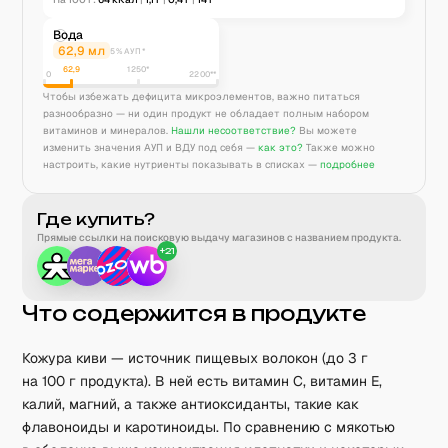
Вода
62,9
мл
5% АУП*
62,9
1250
*
0
2200**
Чтобы избежать дефицита микроэлементов, важно питаться
разнообразно — ни один продукт не обладает полным набором
витаминов и минералов.
Нашли несоответствие?
Вы можете
изменить значения АУП и ВДУ под себя —
как это?
Также можно
настроить, какие нутриенты показывать в списках —
подробнее
Где купить?
Прямые ссылки на поисковую выдачу магазинов с названием продукта.
+
21
Что содержится в продукте
Кожура киви — источник пищевых волокон (до 3 г
на 100 г продукта). В ней есть витамин C, витамин E,
калий, магний, а также антиоксиданты, такие как
флавоноиды и каротиноиды. По сравнению с мякотью