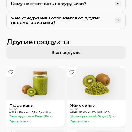
Кому не стоит есть кожуру киви?
Чем кожура киви отличается от других
продуктов из киви?
Другие продукты:
Все продукты
Пюре киви
Жмых киви
На 100 г:
На 100 г:
~
120
₽
|
45,4
кКал
|
0,9
г
|
0,4
г
|
11,3
г
~
80
₽
|
157
кКал
|
12,7
г
|
11,5
г
|
0,7
г
Пюре фруктовое
Виды (
18
)
Жмых фруктовый
Виды (
18
)
Где купить
Где купить