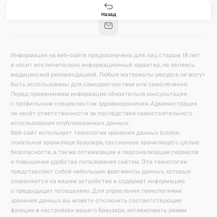
Гастро-сеты
Рецепты
Продукты
Блог
8
171
5078
42
База знаний
Калькулятор калорий
Назад
Информация на веб-сайте предназначена для лиц старше 18 лет
и носит исключительно информационный характер, не являясь
медицинской рекомендацией. Любые материалы ресурса не могут
быть использованы для самодиагностики или самолечения.
Перед применением информации обязательна консультация
с профильным специалистом здравоохранения. Администрация
не несёт ответственности за последствия самостоятельного
использования опубликованных данных.
Веб-сайт использует технологии хранения данных (cookie,
локальное хранилище браузера, сессионное хранилище) с целью
безопасности, а также оптимизации и персонализации сервисов
и повышения удобства пользования сайтом. Эти технологии
представляют собой небольшие фрагменты данных, которые
сохраняются на вашем устройстве и содержат информацию
о предыдущих посещениях. Для управления технологиями
хранения данных вы можете отключить соответствующие
функции в настройках вашего браузера, активировать режим