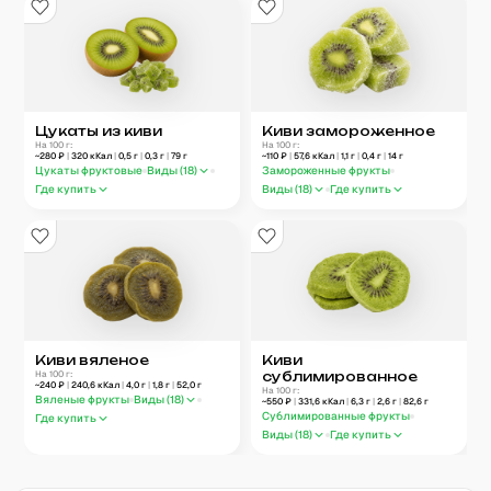
Цукаты из киви
Киви замороженное
На 100 г:
На 100 г:
~
280
₽
|
320
кКал
|
0,5
г
|
0,3
г
|
79
г
~
110
₽
|
57,6
кКал
|
1,1
г
|
0,4
г
|
14
г
Цукаты фруктовые
Виды (
18
)
Замороженные фрукты
Где купить
Виды (
18
)
Где купить
Киви вяленое
Киви
На 100 г:
сублимированное
~
240
₽
|
240,6
кКал
|
4,0
г
|
1,8
г
|
52,0
г
На 100 г:
Вяленые фрукты
Виды (
18
)
~
550
₽
|
331,6
кКал
|
6,3
г
|
2,6
г
|
82,6
г
Сублимированные фрукты
Где купить
Виды (
18
)
Где купить