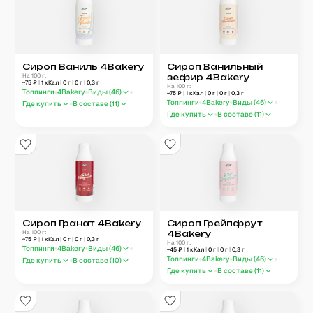
Сироп Ваниль 4Bakery
Сироп Ванильный
На 100 г:
зефир 4Bakery
~
75
₽
|
1
кКал
|
0
г
|
0
г
|
0,3
г
На 100 г:
Топпинги
4Bakery
Виды (
46
)
~
75
₽
|
1
кКал
|
0
г
|
0
г
|
0,3
г
Топпинги
4Bakery
Виды (
46
)
Где купить
В составе (
11
)
Где купить
В составе (
11
)
Сироп Гранат 4Bakery
Сироп Грейпфрут
На 100 г:
4Bakery
~
75
₽
|
1
кКал
|
0
г
|
0
г
|
0,3
г
На 100 г:
Топпинги
4Bakery
Виды (
46
)
~
45
₽
|
1
кКал
|
0
г
|
0
г
|
0,3
г
Топпинги
4Bakery
Виды (
46
)
Где купить
В составе (
10
)
Где купить
В составе (
11
)