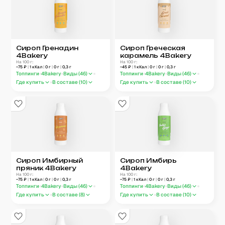
Сироп Гренадин
Сироп Греческая
4Bakery
карамель 4Bakery
На 100 г:
На 100 г:
~
75
₽
|
1
кКал
|
0
г
|
0
г
|
0,3
г
~
45
₽
|
1
кКал
|
0
г
|
0
г
|
0,3
г
Топпинги
4Bakery
Виды (
46
)
Топпинги
4Bakery
Виды (
46
)
Где купить
В составе (
10
)
Где купить
В составе (
10
)
Сироп Имбирный
Сироп Имбирь
пряник 4Bakery
4Bakery
На 100 г:
На 100 г:
~
75
₽
|
1
кКал
|
0
г
|
0
г
|
0,3
г
~
75
₽
|
1
кКал
|
0
г
|
0
г
|
0,3
г
Топпинги
4Bakery
Виды (
46
)
Топпинги
4Bakery
Виды (
46
)
Где купить
В составе (
8
)
Где купить
В составе (
10
)