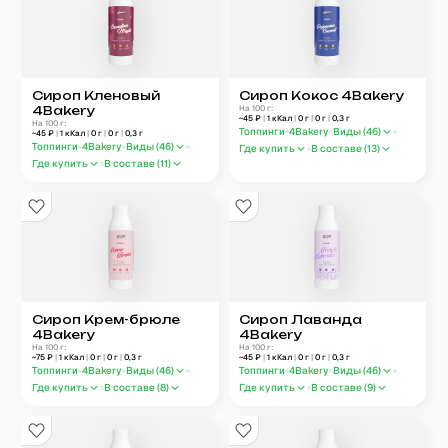
Сироп Кленовый
Сироп Кокос 4Bakery
4Bakery
На 100 г:
~
45
₽
|
1
кКал
|
0
г
|
0
г
|
0,3
г
На 100 г:
Топпинги
4Bakery
Виды (
46
)
~
45
₽
|
1
кКал
|
0
г
|
0
г
|
0,3
г
Топпинги
4Bakery
Виды (
46
)
Где купить
В составе (
13
)
Где купить
В составе (
11
)
Сироп Крем-брюле
Сироп Лаванда
4Bakery
4Bakery
На 100 г:
На 100 г:
~
75
₽
|
1
кКал
|
0
г
|
0
г
|
0,3
г
~
45
₽
|
1
кКал
|
0
г
|
0
г
|
0,3
г
Топпинги
4Bakery
Виды (
46
)
Топпинги
4Bakery
Виды (
46
)
Где купить
В составе (
8
)
Где купить
В составе (
9
)