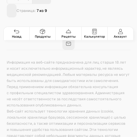
Страница:
7
из
9
Гастро-сеты
Рецепты
Продукты
Блог
8
171
5077
42
База знаний
Калькулятор калорий
Назад
Продукты
Рецепты
Калькулятор
Аккаунт
Информация на веб-сайте предназначена для лиц старше 18 лет
и носит исключительно информационный характер, не являясь
медицинской рекомендацией. Любые материалы ресурса не могут
быть использованы для самодиагностики или самолечения.
Перед применением информации обязательна консультация
с профильным специалистом здравоохранения. Администрация
не несёт ответственности за последствия самостоятельного
использования опубликованных данных.
Веб-сайт использует технологии хранения данных (cookie,
локальное хранилище браузера, сессионное хранилище) с целью
безопасности, а также оптимизации и персонализации сервисов
и повышения удобства пользования сайтом. Эти технологии
представляют собой небольшие фрагменты данных, которые