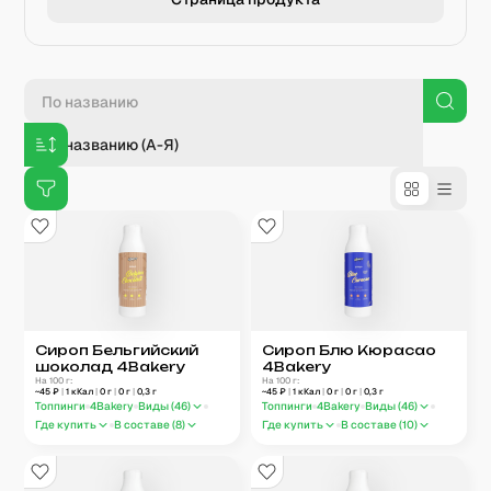
По названию (А-Я)
Сироп Бельгийский
Сироп Блю Кюрасао
шоколад 4Bakery
4Bakery
На 100 г:
На 100 г:
~
45
₽
|
1
кКал
|
0
г
|
0
г
|
0,3
г
~
45
₽
|
1
кКал
|
0
г
|
0
г
|
0,3
г
Топпинги
4Bakery
Виды (
46
)
Топпинги
4Bakery
Виды (
46
)
Где купить
В составе (
8
)
Где купить
В составе (
10
)