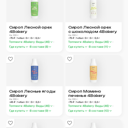
Сироп Лесной орех
Сироп Лесной орех
4Bakery
с шоколадом 4Bakery
На 100 г:
На 100 г:
~
75
₽
|
1
кКал
|
0
г
|
0
г
|
0,3
г
~
75
₽
|
1
кКал
|
0
г
|
0
г
|
0,3
г
Топпинги
4Bakery
Виды (
46
)
Топпинги
4Bakery
Виды (
46
)
Где купить
В составе (
8
)
Где купить
В составе (
11
)
Сироп Лесные ягоды
Сироп Мамино
4Bakery
печенье 4Bakery
На 100 г:
На 100 г:
~
45
₽
|
1
кКал
|
0
г
|
0
г
|
0,3
г
~
75
₽
|
1
кКал
|
0
г
|
0
г
|
0,3
г
Топпинги
4Bakery
Виды (
46
)
Топпинги
4Bakery
Виды (
46
)
Где купить
В составе (
9
)
Где купить
В составе (
10
)