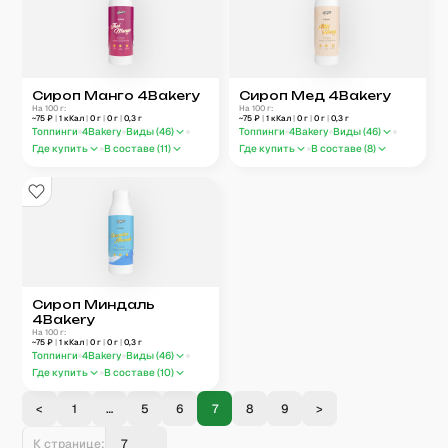
Сироп Манго 4Bakery
Сироп Мед 4Bakery
На 100 г:
На 100 г:
~
75
₽
|
1
кКал
|
0
г
|
0
г
|
0,3
г
~
75
₽
|
1
кКал
|
0
г
|
0
г
|
0,3
г
Топпинги
4Bakery
Виды (
46
)
Топпинги
4Bakery
Виды (
46
)
Где купить
В составе (
11
)
Где купить
В составе (
8
)
Сироп Миндаль
4Bakery
На 100 г:
~
75
₽
|
1
кКал
|
0
г
|
0
г
|
0,3
г
Топпинги
4Bakery
Виды (
46
)
Где купить
В составе (
10
)
<
1
…
5
6
7
8
9
>
К странице: